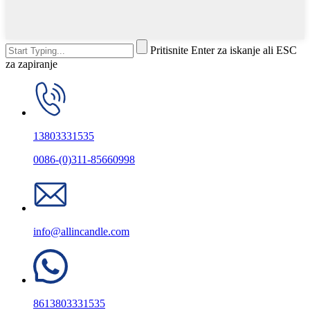
Pritisnite Enter za iskanje ali ESC
za zapiranje
13803331535
0086-(0)311-85660998
info@allincandle.com
8613803331535