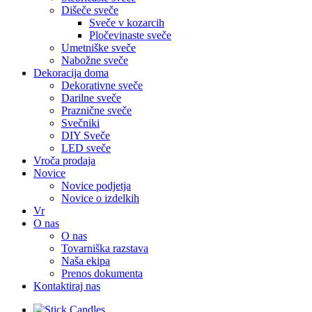
Dišeče sveče
Sveče v kozarcih
Pločevinaste sveče
Umetniške sveče
Nabožne sveče
Dekoracija doma
Dekorativne sveče
Darilne sveče
Praznične sveče
Svečniki
DIY Sveče
LED sveče
Vroča prodaja
Novice
Novice podjetja
Novice o izdelkih
Vr
O nas
O nas
Tovarniška razstava
Naša ekipa
Prenos dokumenta
Kontaktiraj nas