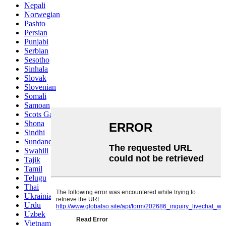
Nepali
Norwegian
Pashto
Persian
Punjabi
Serbian
Sesotho
Sinhala
Slovak
Slovenian
Somali
Samoan
Scots Gaelic
Shona
Sindhi
Sundanese
Swahili
Tajik
Tamil
Telugu
Thai
Ukrainian
Urdu
Uzbek
Vietnamese