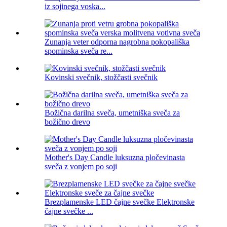
iz sojinega voska...
Zunanja veter odporna nagrobna pokopališka
spominska sveča re...
Kovinski svečnik, stožčasti svečnik
Božična darilna sveča, umetniška sveča za
božično drevo
Mother's Day Candle luksuzna pločevinasta
sveča z vonjem po soji
Brezplamenske LED čajne svečke Elektronske
čajne svečke ...