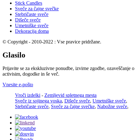
Stick Candles
Sveče za čajne svečke
Stebričaste sveče
Dišeče sveče
Umetniške sveče
Dekoracija doma
© Copyright - 2010-2022 : Vse pravice pridržane.
Glasilo
Prijavite se za ekskluzivne ponudbe, izvirne zgodbe, ozaveščanje o
activisim, dogodke in še več.
Vnesite e-pošto
Vroči izdelki
-
Zemljevid spletnega mesta
Sveče iz sojinega voska
,
Dišeče sveče
,
Umetniške sveče
,
Stebričaste sveče
,
Sveče za čajne svečke
,
Nabožne sveče
,