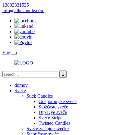
13803331535
info@allincandle.com
English
domov
Sveče
Stick Candles
Gospodinjske sveče
Stožčaste sveče
Dip Dye sveče
Sveče Stripe
Twisted Candles
Sveče za čajne svečke
Stebričaste sveče