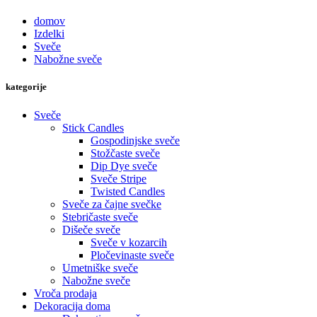
domov
Izdelki
Sveče
Nabožne sveče
kategorije
Sveče
Stick Candles
Gospodinjske sveče
Stožčaste sveče
Dip Dye sveče
Sveče Stripe
Twisted Candles
Sveče za čajne svečke
Stebričaste sveče
Dišeče sveče
Sveče v kozarcih
Pločevinaste sveče
Umetniške sveče
Nabožne sveče
Vroča prodaja
Dekoracija doma