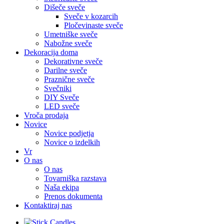
Dišeče sveče
Sveče v kozarcih
Pločevinaste sveče
Umetniške sveče
Nabožne sveče
Dekoracija doma
Dekorativne sveče
Darilne sveče
Praznične sveče
Svečniki
DIY Sveče
LED sveče
Vroča prodaja
Novice
Novice podjetja
Novice o izdelkih
Vr
O nas
O nas
Tovarniška razstava
Naša ekipa
Prenos dokumenta
Kontaktiraj nas