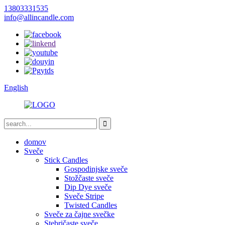
13803331535
info@allincandle.com
English
domov
Sveče
Stick Candles
Gospodinjske sveče
Stožčaste sveče
Dip Dye sveče
Sveče Stripe
Twisted Candles
Sveče za čajne svečke
Stebričaste sveče