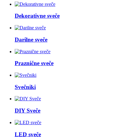
Dekorativne sveče
Darilne sveče
Praznične sveče
Svečniki
DIY Sveče
LED sveče