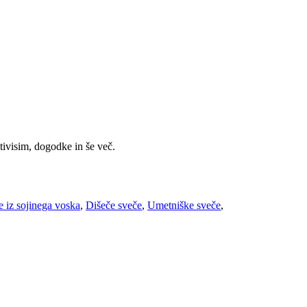
tivisim, dogodke in še več.
 iz sojinega voska
,
Dišeče sveče
,
Umetniške sveče
,