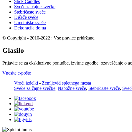
Stick Candles
Sveče za čajne svečke
Stebričaste sveče
Dišeče sveče
Umetniške sveče
Dekoracija doma
© Copyright - 2010-2022 : Vse pravice pridržane.
Glasilo
Prijavite se za ekskluzivne ponudbe, izvirne zgodbe, ozaveščanje o ac
Vnesite e-pošto
Vroči izdelki
-
Zemljevid spletnega mesta
Sveče za čajne svečke
,
Nabožne sveče
,
Stebričaste sveče
,
Sveče